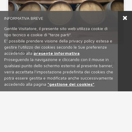
INFORMATIVA BREVE
Gentile Visitatore, il presente sito web utilizza cookie di
tipo tecnico e cookie di “terze parti”.
E’ possibile prendere visione della privacy policy estesa e
gestire l’utilizzo dei cookies secondo le Sue preferenze
Stop & Shop
accedendo alla
presente informativa
.
Proseguendo la navigazione e cliccando con il mouse in
Passate per conoscere la nostra tenuta e acquistare il
qualsiasi punto dello schermo esterno al presente banner,
nostro vino.
verrà accettata l’impostazione predefinita dei cookies che
potrà essere gestita e modificata anche successivamente
Degustazione guidata di 4 vini a vostra scelta 15€.
accedendo alla pagina
“gestione dei cookies”
.
Prenota una visita